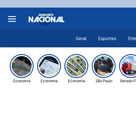
Geral
Esportes
Ent
Economia
Economia
Economia
São Paulo
Senado F