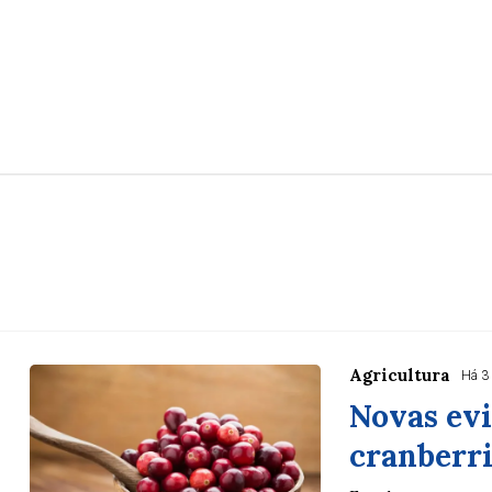
Agricultura
Há 3
Novas evi
cranberr