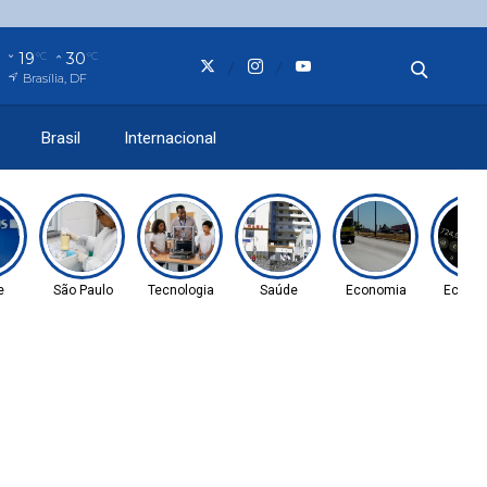
19
30
°C
°C
Brasília, DF
Brasil
Internacional
e
São Paulo
Tecnologia
Saúde
Economia
Econo