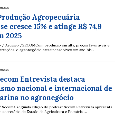
 meses
2
27
33
10
14
16
21
30
31
 Produção Agropecuária
0
56
61
Ver detalhes
se cresce 15% e atinge R$ 74,9
74
93
m 2025
o / Arquivo /SECOMCom produção em alta, preços favoráveis e
rtações, o agronegócio catarinense viveu um ano his...
 meses
Secom Entrevista destaca
smo nacional e internacional de
arina no agronegócio
/ SecomA segunda edição do podcast Secom Entrevista apresenta
secretário de Estado da Agricultura e Pecuária, ...