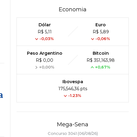
Economia
Dólar
Euro
R$ 5,11
R$ 5,89
-0,03%
-0,06%
Peso Argentino
Bitcoin
R$ 0,00
R$ 351,163,98
+0,00%
+0,67%
Ibovespa
175,546,36 pts
a
-1.23%
Mega-Sena
Concurso 3041 (06/08/26)