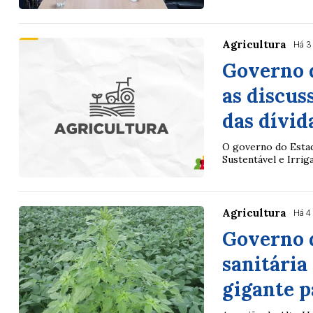
Agricultura
Há 3
Governo d
as discus
das dívid
O governo do Estad
Sustentável e Irriga
Agricultura
Há 4
Governo d
sanitária
gigante p