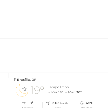
Brasília, DF
19°
Tempo limpo
e
Mín.
19°
Máx.
30°
18°
2.05
45%
km/h
Sensação
Vento
Umidade