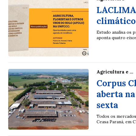
LACLIMA 
climático
Estudo analisa os 
aponta quatro eixos
Agricultura e ...
Corpus Ch
aberta na
sexta
Todos os mercados 
Ceasa Paraná, em Cu
Lotofácil
Lotomania
o 3755 (06/08/26)
Concurso 2959 (05/0