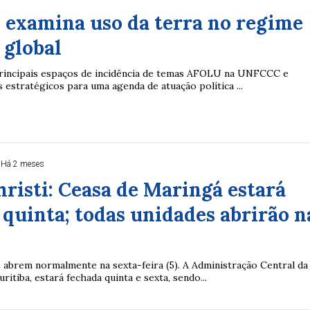
examina uso da terra no regime
 global
principais espaços de incidência de temas AFOLU na UNFCCC e
 estratégicos para uma agenda de atuação política ...
Há 2 meses
risti: Ceasa de Maringá estará
 quinta; todas unidades abrirão n
abrem normalmente na sexta-feira (5). A Administração Central da
ritiba, estará fechada quinta e sexta, sendo...
Duplasena
8/26)
Concurso 2992 (05/08/26)