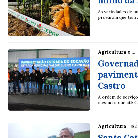
milho da 
As variedades de mi
provaram que têm al
Agricultura e ...
Governado
paviment
Castro
A ordem de serviço 
mesmo nome até Cas
Agricultura
Há 2
Santa Cat