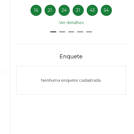
16
21
24
31
43
54
Ver detalhes
Enquete
Nenhuma enquete cadastrada