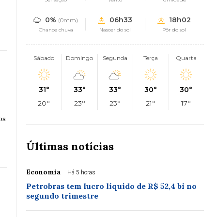
0%
06h33
18h02
(0mm)
Chance chuva
Nascer do sol
Pôr do sol
Sábado
Domingo
Segunda
Terça
Quarta
31°
33°
33°
30°
30°
20°
23°
23°
21°
17°
os
Últimas notícias
Economia
Há 5 horas
Petrobras tem lucro líquido de R$ 52,4 bi no
segundo trimestre