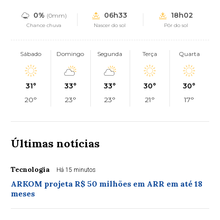
0%
06h33
18h02
(0mm)
Chance chuva
Nascer do sol
Pôr do sol
Sábado
Domingo
Segunda
Terça
Quarta
31°
33°
33°
30°
30°
20°
23°
23°
21°
17°
Últimas notícias
Tecnologia
Há 15 minutos
ARKOM projeta R$ 50 milhões em ARR em até 18
meses