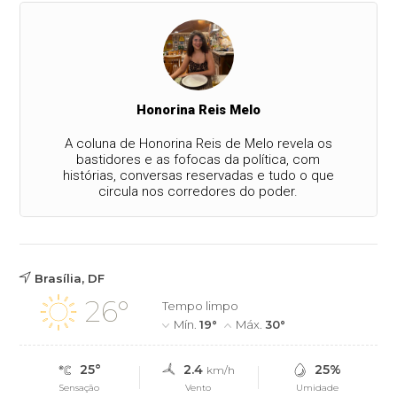
Honorina Reis Melo
A coluna de Honorina Reis de Melo revela os
bastidores e as fofocas da política, com
histórias, conversas reservadas e tudo o que
circula nos corredores do poder.
Brasília, DF
26°
Tempo limpo
Mín.
19°
Máx.
30°
25°
2.4
25%
km/h
Sensação
Vento
Umidade