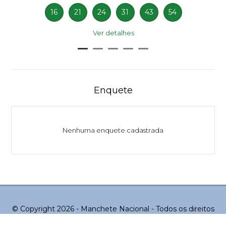
16
21
24
31
43
54
Ver detalhes
Enquete
Nenhuma enquete cadastrada
© Copyright 2026 - Manchete Nacional - Todos os direitos
reservados