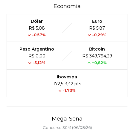
Economia
Dólar
Euro
R$ 5,08
R$ 5,87
-0,57%
-0,29%
Peso Argentino
Bitcoin
R$ 0,00
R$ 349,794,39
-3,12%
+0,82%
Ibovespa
172,513,42 pts
-1.73%
Mega-Sena
Concurso 3041 (06/08/26)