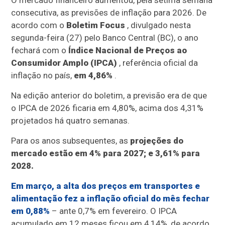
O mercado financeiro aumentou, pela sétima semana
consecutiva, as previsões de inflação para 2026. De
acordo com o
Boletim Focus
, divulgado nesta
segunda-feira (27) pelo Banco Central (BC), o ano
fechará com o
Índice Nacional de Preços ao
Consumidor Amplo (IPCA)
, referência oficial da
inflação no país,
em 4,86%
.
Na edição anterior do boletim, a previsão era de que
o IPCA de 2026 ficaria em 4,80%, acima dos 4,31%
projetados há quatro semanas.
Para os anos subsequentes, as
projeções do
mercado estão em 4% para 2027; e 3,61% para
2028.
Em março, a alta dos preços em transportes e
alimentação fez a inflação oficial do mês fechar
em 0,88%
– ante 0,7% em fevereiro. O IPCA
acumulado em 12 meses ficou em 4,14%, de acordo