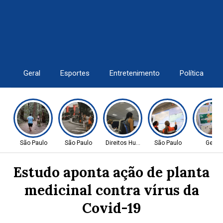
Geral
Esportes
Entretenimento
Política
São Paulo
São Paulo
Direitos Humanos
São Paulo
Geral
Estudo aponta ação de planta
medicinal contra vírus da
Covid-19