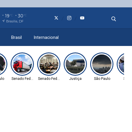
19
30
°C
°C
Brasília, DF
Brasil
Internacional
ulo
Senado Federal
Senado Federal
Justiça
São Paulo
Saúd