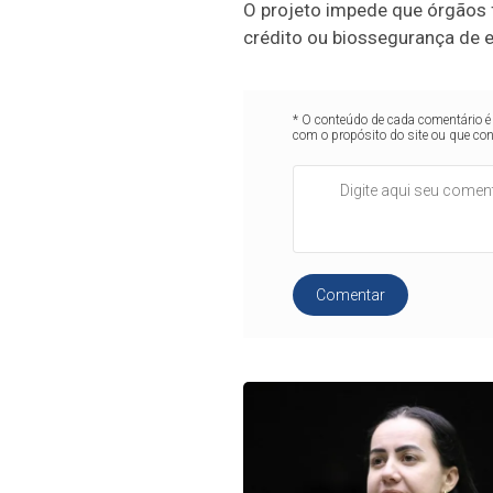
O projeto impede que órgãos f
crédito ou biossegurança de e
* O conteúdo de cada comentário é 
com o propósito do site ou que co
Comentar