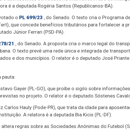
tora é a deputada Rogéria Santos (Republicanos-BA).
 votado o
PL 699/23
, do Senado. O texto cria o Programa d
ofert), que concede benefícios tributários para fortalecer a 
putado Júnior Ferrari (PSD-PA).
278/21
, do Senado. A proposta cria o marco legal do transp
bana. O texto prevê uma rede única e integrada de transport
tados e dos municípios. O relator é o deputado José Priant
 pauta:
stavo Gayer (PL-GO), que proíbe o sigilo sobre informaçõe
previstas no projeto. O relator é o deputado Sóstenes Caval
z Carlos Hauly (Pode-PR), que trata da idade para aposent
ituição. A relatora é a deputada Bia Kicis (PL-DF).
 altera regras sobre as Sociedades Anônimas do Futebol (