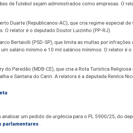
ubes de futebol sejam administrados como empresas. O rela
rto Duarte (Republicanos-AC), que cria regime especial de
s. O relator é o deputado Doutor Luizinho (PP-RJ).
rco Bertaiolli (PSD-SP), que limita as multas por infrações
 um salário mínimo e 10 mil salários mínimos. O relator é 
y do Paredão (MDB-CE), que cria a Rota Turística Religiosa 
balha e Santana do Cariri. A relatora é a deputada Renilce 
eta
analisar um pedido de
urgência
para o PL 5900/25, do dep
s parlamentares
.