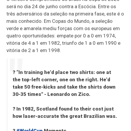
será no dia 24 de junho contra a Escócia. Entre os
três adversários da seleção na primeira fase, este é o
mais conhecido. Em Copas do Mundo, a seleção
verde e amarela mediu forças com os europeus em
quatro oportunidades: empate por 0 a 0 em 1974,
vitória de 4 a 1 em 1982, triunfo de 1 a 0 em 1990 e
vitória de 2 a 1 em 1998.
?️ “In training he'd place two shirts: one at
the top-left corner, one on the right. He'd
take 50 free-kicks and take the shirts down
30-35 times" - Leonardo on Zico.
? In 1982, Scotland found to their cost just
how laser-accurate the great Brazilian was.
?
#WorldCup
Moments