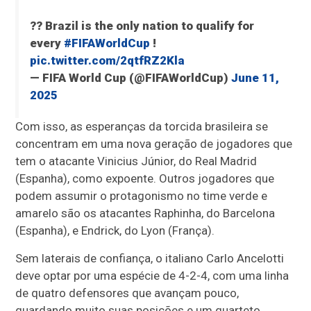
?? Brazil is the only nation to qualify for
every
#FIFAWorldCup
!
pic.twitter.com/2qtfRZ2Kla
— FIFA World Cup (@FIFAWorldCup)
June 11,
2025
Com isso, as esperanças da torcida brasileira se
concentram em uma nova geração de jogadores que
tem o atacante Vinicius Júnior, do Real Madrid
(Espanha), como expoente. Outros jogadores que
podem assumir o protagonismo no time verde e
amarelo são os atacantes Raphinha, do Barcelona
(Espanha), e Endrick, do Lyon (França).
Sem laterais de confiança, o italiano Carlo Ancelotti
deve optar por uma espécie de 4-2-4, com uma linha
de quatro defensores que avançam pouco,
guardando muito suas posições e um quarteto