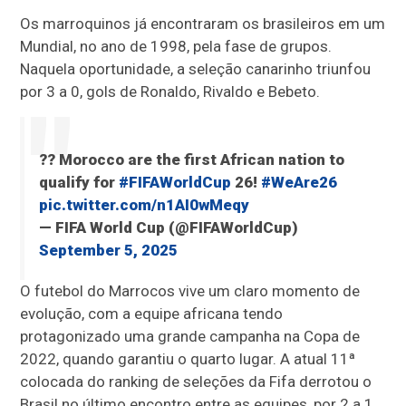
Os marroquinos já encontraram os brasileiros em um
Mundial, no ano de 1998, pela fase de grupos.
Naquela oportunidade, a seleção canarinho triunfou
por 3 a 0, gols de Ronaldo, Rivaldo e Bebeto.
?? Morocco are the first African nation to
qualify for
#FIFAWorldCup
26!
#WeAre26
pic.twitter.com/n1AI0wMeqy
— FIFA World Cup (@FIFAWorldCup)
September 5, 2025
O futebol do Marrocos vive um claro momento de
evolução, com a equipe africana tendo
protagonizado uma grande campanha na Copa de
2022, quando garantiu o quarto lugar. A atual 11ª
colocada do ranking de seleções da Fifa derrotou o
Brasil no último encontro entre as equipes, por 2 a 1