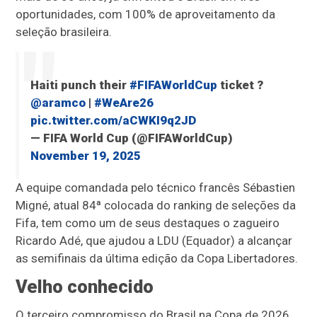
oportunidades, com 100% de aproveitamento da
seleção brasileira.
Haiti punch their
#FIFAWorldCup
ticket ?️
@aramco
|
#WeAre26
pic.twitter.com/aCWKI9q2JD
— FIFA World Cup (@FIFAWorldCup)
November 19, 2025
A equipe comandada pelo técnico francês Sébastien
Migné, atual 84ª colocada do ranking de seleções da
Fifa, tem como um de seus destaques o zagueiro
Ricardo Adé, que ajudou a LDU (Equador) a alcançar
as semifinais da última edição da Copa Libertadores.
Velho conhecido
O terceiro compromisso do Brasil na Copa de 2026