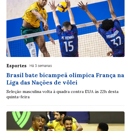
Esportes
Há 3 semanas
Brasil bate bicampeã olímpica França na
Liga das Nações de vôlei
Seleção masculina volta à quadra contra EUA às 22h desta
quinta-feira