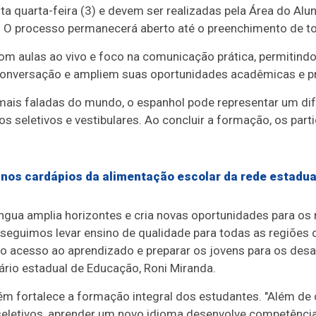
 quarta-feira (3) e devem ser realizadas pela Área do Alun
.
O processo permanecerá aberto até o preenchimento de to
com aulas ao vivo e foco na comunicação prática, permitind
onversação e ampliem suas oportunidades acadêmicas e pr
ais faladas do mundo, o espanhol pode representar um dife
s seletivos e vestibulares. Ao concluir a formação, os part
nos cardápios da alimentação escolar da rede estadua
ngua amplia horizontes e cria novas oportunidades para o
nseguimos levar ensino de qualidade para todas as regiões d
 o acesso ao aprendizado e preparar os jovens para os des
tário estadual de Educação, Roni Miranda.
bém fortalece a formação integral dos estudantes. "Além de
seletivos, aprender um novo idioma desenvolve competência