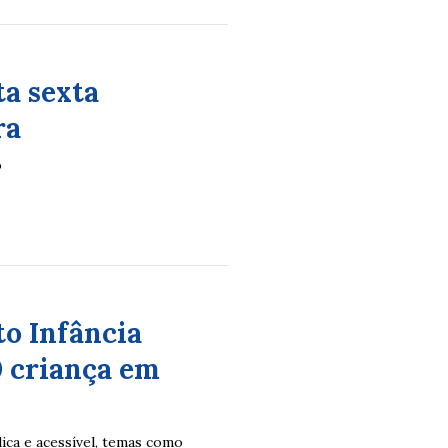
ta sexta
ra
o
to Infância
0 criança em
dica e acessível, temas como