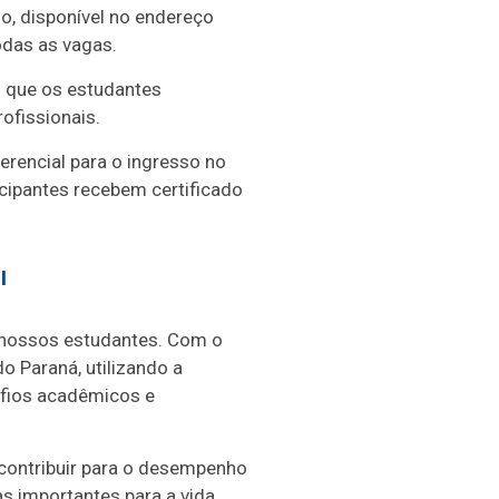
o, disponível no endereço
das as vagas.
o que os estudantes
ofissionais.
rencial para o ingresso no
icipantes recebem certificado
l
s nossos estudantes. Com o
o Paraná, utilizando a
afios acadêmicos e
 contribuir para o desempenho
s importantes para a vida