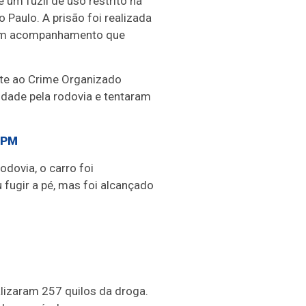
 um fuzil de uso restrito na
 Paulo. A prisão foi realizada
m acompanhamento que
ate ao Crime Organizado
cidade pela rodovia e tentaram
 PM
dovia, o carro foi
 fugir a pé, mas foi alcançado
alizaram 257 quilos da droga.