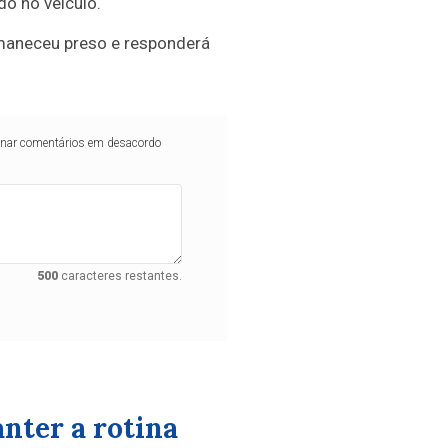
do no veículo.
rmaneceu preso e responderá
iminar comentários em desacordo
500
caracteres restantes.
anter a rotina