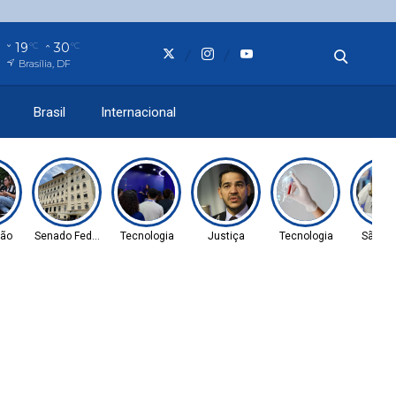
19
30
°C
°C
Brasília, DF
Brasil
Internacional
ão
Senado Federal
Tecnologia
Justiça
Tecnologia
São Pa