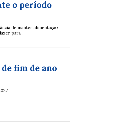
te o período
tância de manter alimentação
azer para...
 de fim de ano
2027