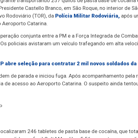
grante transportando 257 quilos de pasta base de cocaína e
 Presidente Castello Branco, em São Roque, no interior de São
vo Rodoviário (TOR), da
Polícia Militar Rodoviária,
após u
 Aeroporto Catarina.
peração conjunta entre a PM e a Força Integrada de Comb
. Os policiais avistaram um veículo trafegando em alta velo
P abre seleção para contratar 2 mil novos soldados da
em de parada e iniciou fuga. Após acompanhamento pela ro
ia de acesso ao Aeroporto Catarina. O suspeito ainda tentou
 localizaram 246 tabletes de pasta base de cocaína, que tot