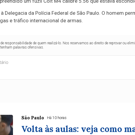
preendido um fuzil Colt M4 calibre 5.56 que estava escondi
 à Delegacia da Polícia Federal de São Paulo. O homem pe
gas e tráfico internacional de armas.
de responsabilidade de quem realizá-lo. Nos reservamos ao direito de reprovar ou el
ntenham palavras ofensivas.
São Paulo
Há 10 horas
Volta às aulas: veja como m