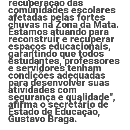
recuperação das
comunidades escolares
afetadas pelas fortes
chuvas na Zona da Mata.
Estamos atuando para
reconstruir e recuperar
espaços educacionais,
garantindo que todos
estudantes, professores
e servidores tenham
condições adequadas
para desenvolver suas
atividades com
segurança e qualidade",
afirma o secretário de
Estado de Educação,
Gustavo Braga.