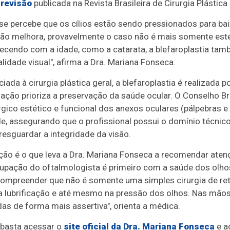
a
revisão
publicada na Revista Brasileira de Cirurgia Plástica
e percebe que os cílios estão sendo pressionados para baixo
são melhora, provavelmente o caso não é mais somente est
ecendo com a idade, como a catarata, a blefaroplastia ta
dade visual", afirma a Dra. Mariana Fonseca.
da à cirurgia plástica geral, a blefaroplastia é realizada 
mação prioriza a preservação da saúde ocular. O Conselho Br
rgico estético e funcional dos anexos oculares (pálpebras e 
, assegurando que o profissional possui o domínio técnico
resguardar a integridade da visão.
ção é o que leva a Dra. Mariana Fonseca a recomendar aten
eocupação do oftalmologista é primeiro com a saúde dos olho
mpreender que não é somente uma simples cirurgia de retir
na lubrificação e até mesmo na pressão dos olhos. Nas mão
s de forma mais assertiva", orienta a médica.
 basta acessar o
site oficial da Dra. Mariana Fonseca
e a