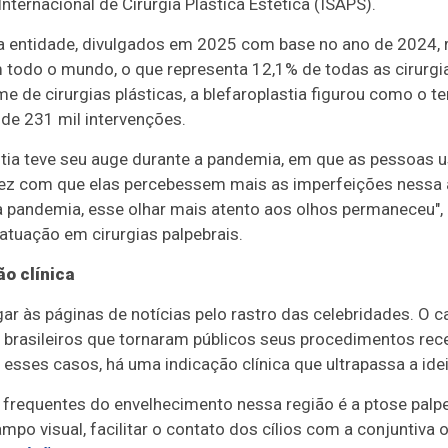
ternacional de Cirurgia Plástica Estética (ISAPS).
da entidade, divulgados em 2025 com base no ano de 2024, 
 todo o mundo, o que representa 12,1% de todas as cirurgia
lume de cirurgias plásticas, a blefaroplastia figurou como o 
de 231 mil intervenções.
stia teve seu auge durante a pandemia, em que as pessoas
fez com que elas percebessem mais as imperfeições nessa 
pandemia, esse olhar mais atento aos olhos permaneceu", a
tuação em cirurgias palpebrais.
ão clínica
ar às páginas de notícias pelo rastro das celebridades. O 
 brasileiros que tornaram públicos seus procedimentos rec
r esses casos, há uma indicação clínica que ultrapassa a id
requentes do envelhecimento nessa região é a ptose palpe
mpo visual, facilitar o contato dos cílios com a conjuntiva