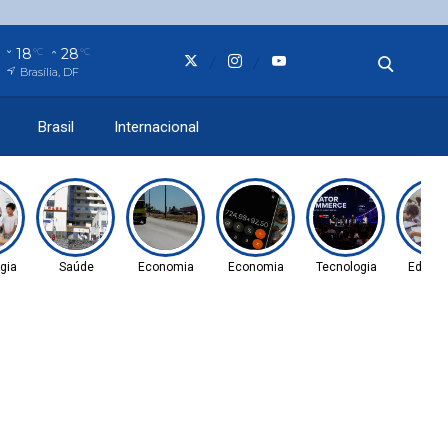
18
28
°C
°C
Brasília, DF
Brasil
Internacional
gia
Saúde
Economia
Economia
Tecnologia
Educa