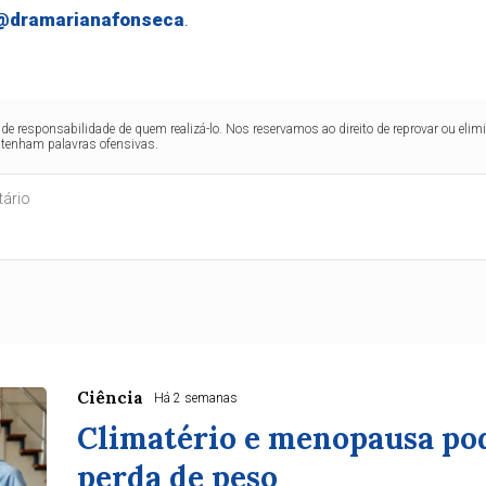
@dramarianafonseca
.
de responsabilidade de quem realizá-lo. Nos reservamos ao direito de reprovar ou el
ntenham palavras ofensivas.
Ciência
Há 2 semanas
Climatério e menopausa pod
perda de peso