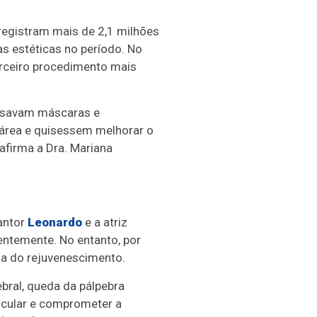
registram mais de 2,1 milhões
s estéticas no período. No
terceiro procedimento mais
 usavam máscaras e
área e quisessem melhorar o
firma a Dra. Mariana
cantor
Leonardo
e a atriz
entemente. No entanto, por
eia do rejuvenescimento.
bral, queda da pálpebra
 ocular e comprometer a