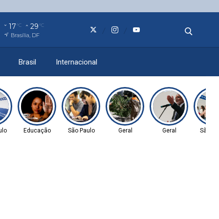
17
29
°C
°C
Brasília, DF
Brasil
Internacional
ulo
Educação
São Paulo
Geral
Geral
São Pa