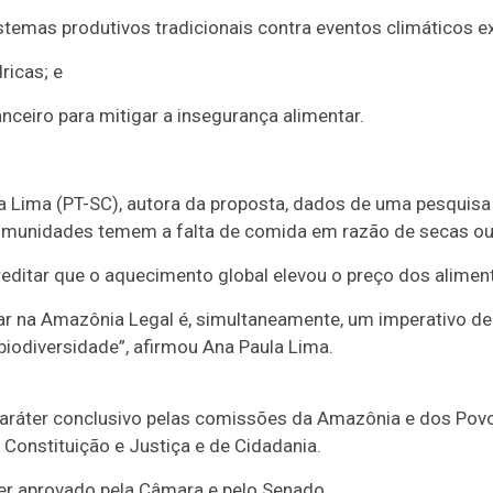
stemas produtivos tradicionais contra eventos climáticos e
ricas; e
nanceiro para mitigar a insegurança alimentar.
 Lima (PT-SC), autora da proposta, dados de uma pesquis
munidades temem a falta de comida em razão de secas ou 
ditar que o aquecimento global elevou o preço dos aliment
ar na Amazônia Legal é, simultaneamente, um imperativo de 
biodiversidade”, afirmou Ana Paula Lima.
aráter conclusivo
pelas comissões da Amazônia e dos Povos 
 Constituição e Justiça e de Cidadania.
a ser aprovado pela Câmara e pelo Senado.