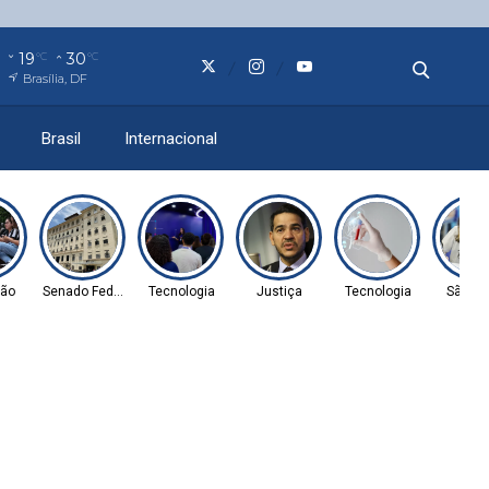
19
30
°C
°C
Brasília, DF
Brasil
Internacional
ão
Senado Federal
Tecnologia
Justiça
Tecnologia
São Pa