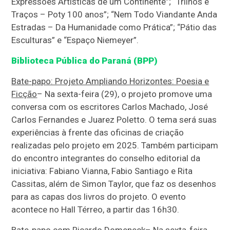
Expressões Artísticas de um Continente”; “Trilhos e
Traços – Poty 100 anos”; “Nem Todo Viandante Anda
Estradas – Da Humanidade como Prática”; “Pátio das
Esculturas” e “Espaço Niemeyer”.
Biblioteca Pública do Paraná (BPP)
Bate-papo: Projeto Ampliando Horizontes: Poesia e
Ficção
– Na sexta-feira (29), o projeto promove uma
conversa com os escritores Carlos Machado, José
Carlos Fernandes e Juarez Poletto. O tema será suas
experiências à frente das oficinas de criação
realizadas pelo projeto em 2025. Também participam
do encontro integrantes do conselho editorial da
iniciativa: Fabiano Vianna, Fabio Santiago e Rita
Cassitas, além de Simon Taylor, que faz os desenhos
para as capas dos livros do projeto. O evento
acontece no Hall Térreo, a partir das 16h30.
Bate-papo com Ricardo Domeneck
– Na sexta-feira